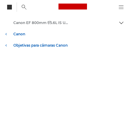
Canon Logo, back to
Canon EF 800mm f/5.6L IS USM - Objetivas – Objetivas para câmara e fotográficas
Alter
Canon
Objetivas para câmaras Canon