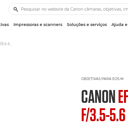
tivas
Impressoras e scanners
Soluções e serviços
Ajuda e
Canon EF-M 18-55mm f/3.5-5.6 IS STM - Objetivas – Objetivas para câmara e fotográficas
OBJETIVAS PARA EOS M
CANON
E
F/3.5-5.6