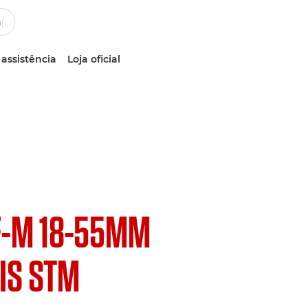
 assistência
Loja oficial
F-M 18-55MM
 IS STM