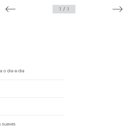
1
/
1
a o dia-a-dia
s suaves