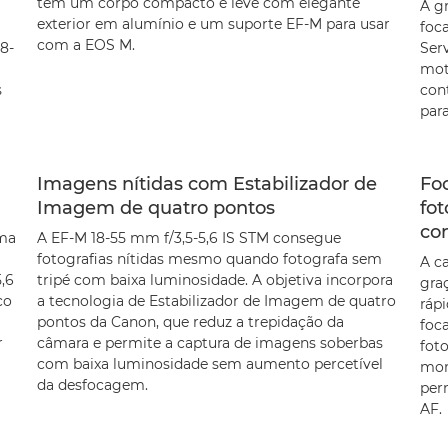
tem um corpo compacto e leve com elegante
A g
exterior em alumínio e um suporte EF-M para usar
foc
com a EOS M.
18-
Serv
mot
s
con
par
Imagens nítidas com Estabilizador de
Fo
Imagem de quatro pontos
fo
co
ema
A EF-M 18-55 mm f/3,5-5,6 IS STM consegue
fotografias nítidas mesmo quando fotografa sem
A c
,6
tripé com baixa luminosidade. A objetiva incorpora
gra
co
a tecnologia de Estabilizador de Imagem de quatro
ráp
pontos da Canon, que reduz a trepidação da
foc
r
câmara e permite a captura de imagens soberbas
fot
com baixa luminosidade sem aumento percetível
mom
da desfocagem.
per
AF.