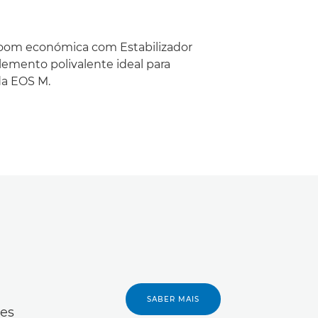
oom económica com Estabilizador
emento polivalente ideal para
da EOS M.
SABER MAIS
des