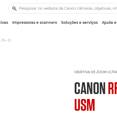
tivas
Impressoras e scanners
Soluções e serviços
Ajuda e
Canon RF 14-35mm F4L IS – Objetivas RF
OBJETIVA DE ZOOM ULT
CANON
R
USM