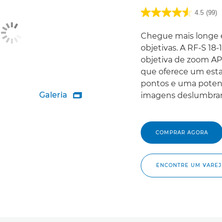
4.5
(99)
Chegue mais longe 
objetivas. A RF-S 18
objetiva de zoom AP
que oferece um esta
pontos e uma poten
Galeria
imagens deslumbrant

COMPRAR AGORA
ENCONTRE UM VAREJ