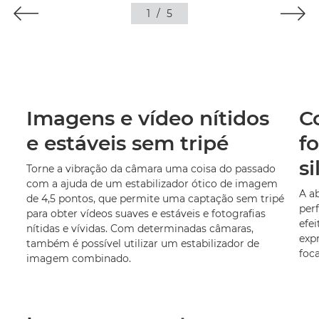
1
/
5
m
Imagens e vídeo nítidos
C
e estáveis sem tripé
f
si
Torne a vibração da câmara uma coisa do passado
com a ajuda de um estabilizador ótico de imagem
A ab
de 4,5 pontos, que permite uma captação sem tripé
perf
para obter vídeos suaves e estáveis e fotografias
efei
nítidas e vívidas. Com determinadas câmaras,
exp
também é possível utilizar um estabilizador de
foca
imagem combinado.