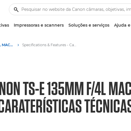
tivas
Impressoras e scanners
Soluções e serviços
Ajuda e
Canon TS-E 135mm f/4L MACRO - Objetivas – Objetivas para câmara e fotográficas
Specifications & Features - Canon TS-E 135mm f/4L MACRO - Canon TS-E 135mm f/4L MACRO
NON TS-E 135MM F/4L MA
CARATERÍSTICAS TÉCNICA