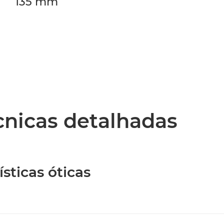
135 mm
écnicas detalhadas
sticas óticas