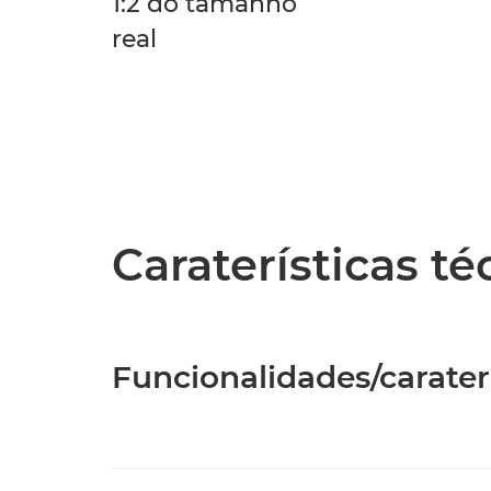
1:2 do tamanho
real
Caraterísticas t
Funcionalidades/caraterí