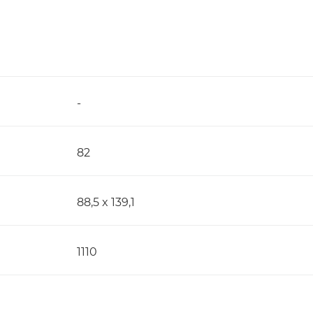
-
82
88,5 x 139,1
1110