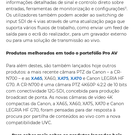
informações detalhadas de sinal e controlo direto sobre
ii
entradas, ferramentas de monitorização e configurações
.
Os utilizadores também podem aceder ao switching de
input SDI de 4 vias através de uma atualização paga que
suporta vários fluxos de trabalho, como enviar um feed de
saída para o ecrã do realizador, para um gravador externo
ou para uma solução de transmissão ao vivo.
Produtos melhorados em todo o portefólio Pro AV
Para além destes, são também lançados hoje outros
produtos: a mais recente câmara PTZ da Canon – a CR-
N700 – e as
XA65
, XA60,
XA75
,
XA70
e Canon LEGRIA HF
G70. A CR-N700 é uma câmara PTZ 4K60P 4:2:2 de 10 bits
com conectividade 12G-SDI, concebida para produção
broadcast de ponta. As novas câmaras de vídeo 4K
compactas da Canon, a XA65, XA60, XA75, XA70 e Canon
LEGRIA HF G70, foram pensadas para dar resposta à
procura por partilha de conteúdos ao vivo com a nova
compatibilidade UVC.