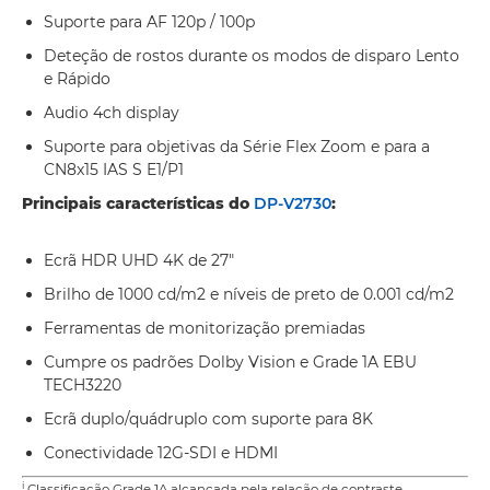
Suporte para AF 120p / 100p
Deteção de rostos durante os modos de disparo Lento
e Rápido
Audio 4ch display
Suporte para objetivas da Série Flex Zoom e para a
CN8x15 IAS S E1/P1
Principais características do
DP-V2730
:
Ecrã HDR UHD 4K de 27"
Brilho de 1000 cd/m2 e níveis de preto de 0.001 cd/m2
Ferramentas de monitorização premiadas
Cumpre os padrões Dolby Vision e Grade 1A EBU
TECH3220
Ecrã duplo/quádruplo com suporte para 8K
Conectividade 12G-SDI e HDMI
i
Classificação Grade 1A alcançada pela relação de contraste,