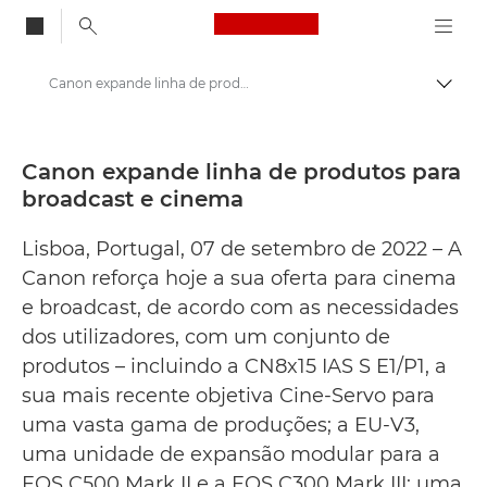
Canon Logo, back to
Canon expande linha de produtos para broadcast e cinema - Centro de imprensa da Canon
Alter
Canon
Press Centre
Canon expande linha de produtos para
broadcast e cinema
Comunicados de imprensa – Centro de imprensa da Canon
Lisboa, Portugal, 07 de setembro de 2022 – A
Canon reforça hoje a sua oferta para cinema
e broadcast, de acordo com as necessidades
dos utilizadores, com um conjunto de
produtos – incluindo a CN8x15 IAS S E1/P1, a
sua mais recente objetiva Cine-Servo para
uma vasta gama de produções; a EU-V3,
uma unidade de expansão modular para a
EOS C500 Mark II e a EOS C300 Mark III; uma