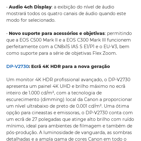
•
Audio 4ch Display
: a exibição do nível de áudio
mostrará todos os quatro canais de áudio quando este
modo for selecionado.
•
Novo suporte para acessórios e objetivas
: permitindo
que a EOS C500 Mark II e a EOS C300 Mark III funcionem
perfeitamente com a CN8x15 IAS S E1/P1 e o EU-V3, bem
como suporte para a série de objetivas Flex Zoom.
DP-V2730
: Ecrã 4K HDR para a nova geração
Um monitor 4K HDR profissional avançado, o DP-V2730
apresenta um painel 4K UHD e brilho máximo no ecrã
inteiro de 1.000 cd/m², com a tecnologia de
escurecimento (dimming) local da Canon a proporcionar
um nível ultrabaixo de preto de 0.001 cd/m². Uma ótima
opção para cineastas e emissoras, o DP-V2730 conta com
um ecrã de 27 polegadas que atinge alto brilho com ruído
mínimo, ideal para ambientes de filmagem e também de
pós-produção. A luminosidade de vanguarda, as sombras
detalhadas e a ampla gama de cores Canon em todo o