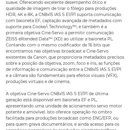
suave. Oferecendo excelente desempenho ótico e
qualidade de imagem de tirar o fôlego para produções
HDR, 4K e 8K, a CN8x15 IAS S E1/P1 suporta comunicação
com baioneta EF, captação avançada de metadados com
suporte para Cooke/i Technology™, e também é a
primeira objetiva Cine-Servo a permitir comunicação
ZEISS eXtended Data™ (XD) ao utilizar a baioneta PL.
Contando com o mesmo codificador de 16 bits que
encontramos nas objetivas broadcast e Cine-Servo
existentes da Canon, que proporciona metadados precisos
sobre a posição da objetiva, zoom, foco e íris, as funções
de informação e comunicação entre a CN8x15 IAS S E1/P1
e a câmara são fundamentais para efeitos visuais (VFX),
produções virtuais e de cinema.
A objetiva Cine-Servo CN8x15 IAS S E1/P1 de última
geração está disponível em baioneta EF e PL,
apresentando uma unidade de acionamento servo motor
potente e amovível. Isto oferece operação no ombro
facilitada para produções broadcast como ENG/EFP, ou
para quem grava documentários, e ainda acesso para os