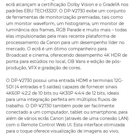
ecrã alcançam a certificação Dolby Vision e o Grade1A nos
i
padrões EBU TECH3320
. O DP-V2730 exibe um conjunto
de ferramentas de monitorização premiadas, tais como
um monitor waveform, um histograma, um monitor de
luminância dos frames, RGB Parade e muito mais – todas
elas impulsionadas pela mais recente plataforma de
processamento da Canon para um desempenho líder no
mercado. O ecrã é um ótimo companheiro para
Broadcast e cinema, oferecendo desempenho 4K HDR de
ponta para estúdios no local, OB Vans e edição de pós-
produção, VFX e gradação de cores.
O DP-V2730 possui uma entrada HDMI e terminais 12G-
SDI (4 entradas e 5 saídas) capazes de fornecer sinais
4K60P 4:2:2 de 10 bits ou 4K30P 4:4:4 de 12 bits, ideais
para uma integração perfeita em múltiplos fluxos de
trabalho. O DP-V2730 também pode ser facilmente
conectado a um computador, tablet ou smartphone, para
além de vários ecrãs Canon (através de uma conexão LAN)
com o Remote Control Web UI. Esta interface otimizada
para o toque oferece visualização de imagens ao vivo,