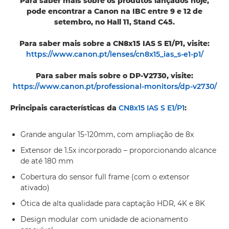
Para saber mais sobre os produtos lançados hoje,
pode encontrar a Canon na IBC entre 9 e 12 de
setembro, no Hall 11, Stand C45.
Para saber mais sobre a CN8x15 IAS S E1/P1, visite:
https://www.canon.pt/lenses/cn8x15_ias_s-e1-p1/
Para saber mais sobre o DP-V2730, visite:
https://www.canon.pt/professional-monitors/dp-v2730/
Principais características da
CN8x15 IAS S E1/P1
:
Grande angular 15-120mm, com ampliação de 8x
Extensor de 1.5x incorporado – proporcionando alcance
de até 180 mm
Cobertura do sensor full frame (com o extensor
ativado)
Ótica de alta qualidade para captação HDR, 4K e 8K
Design modular com unidade de acionamento