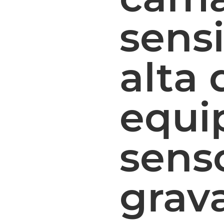
sensi
alta
equi
sens
grava