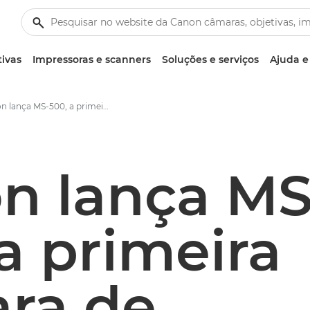
tivas
Impressoras e scanners
Soluções e serviços
Ajuda e
Canon lança MS-500, a primeira câmara de sensibilidade ultra alta do mundo equipada com um sensor SPAD para gravar vídeo a cores - Centro de imprensa da Canon
n lança MS
a primeira
ra de