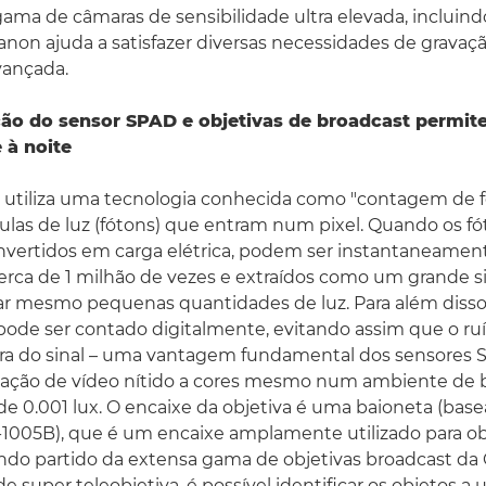
 gama de câmaras de sensibilidade ultra elevada, incluind
Canon ajuda a satisfazer diversas necessidades de grava
avançada.
ão do sensor SPAD e objetivas de broadcast permite
 à noite
 utiliza uma tecnologia conhecida como "contagem de f
culas de luz (fótons) que entram num pixel. Quando os f
nvertidos em carga elétrica, podem ser instantaneamen
erca de 1 milhão de vezes e extraídos como um grande s
tar mesmo pequenas quantidades de luz. Para além diss
pode ser contado digitalmente, evitando assim que o ru
ura do sinal – uma vantagem fundamental dos sensores S
tação de vídeo nítido a cores mesmo num ambiente de 
e 0.001 lux. O encaixe da objetiva é uma baioneta (bas
1005B), que é um encaixe amplamente utilizado para ob
ando partido da extensa gama de objetivas broadcast d
super teleobjetiva, é possível identificar os objetos a 