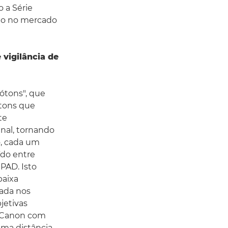
o a Série
ção no mercado
 vigilância de
ótons", que
ótons que
te
inal, tornando
o, cada um
ído entre
PAD. Isto
baixa
eada nos
jetivas
a Canon com
uma distância