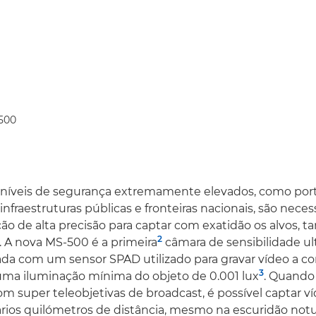
500
níveis de segurança extremamente elevados, como port
infraestruturas públicas e fronteiras nacionais, são nece
ão de alta precisão para captar com exatidão os alvos, ta
2
 A nova MS-500 é a primeira
câmara de sensibilidade ult
a com um sensor SPAD utilizado para gravar vídeo a cor
3
ma iluminação mínima do objeto de 0.001 lux
. Quando
 super teleobjetivas de broadcast, é possível captar ví
ários quilómetros de distância, mesmo na escuridão notu