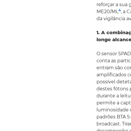
reforçar a sua
4
ME20/ML
, a 
da vigilância 
1. A combinaç
longo alcance
O sensor SPAD
conta as partí
entram são co
amplificados c
possível dete
destes fótons 
durante a leit
permite a cap
luminosidade d
padrões BTA S-
broadcast. Tir
desempenho de 