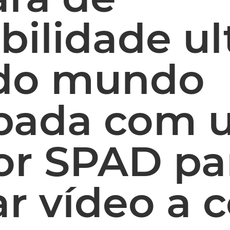
bilidade ul
 do mundo
pada com 
or SPAD pa
r vídeo a 