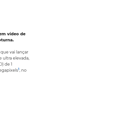
 em vídeo de
oturna.
que vai lançar
 ultra elevada,
) de 1
1
egapixels
, no