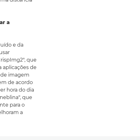
ar a
ruído e da
usar
CrispImg2", que
a aplicações de
o de imagem
gem de acordo
uer hora do dia
neblina", que
nte para o
elhoram a