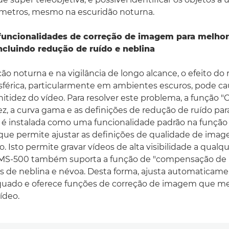
ómetros, mesmo na escuridão noturna.
funcionalidades de correção de imagem para melhor
incluindo redução de ruído e neblina
ão noturna e na vigilância de longo alcance, o efeito do 
férica, particularmente em ambientes escuros, pode ca
itidez do vídeo. Para resolver este problema, a função "
dez, a curva gama e as definições de redução de ruído par
, é instalada como uma funcionalidade padrão na funçã
que permite ajustar as definições de qualidade de ima
. Isto permite gravar vídeos de alta visibilidade a qualq
A MS-500 também suporta a função de "compensação de 
os de neblina e névoa. Desta forma, ajusta automaticame
quado e oferece funções de correção de imagem que m
ídeo.