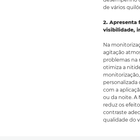
de vários quil
2. Apresenta 
visibilidade, 
Na monitorizaç
agitação atmos
problemas na n
otimiza a niti
monitorização
personalizada 
com a aplicação
ou da noite. 
reduz os efeit
contraste ade
qualidade do v