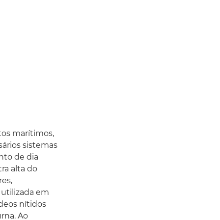
os marítimos,
ssários sistemas
nto de dia
ra alta do
es,
 utilizada em
deos nítidos
rna. Ao