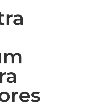
tra
um
ra
cores