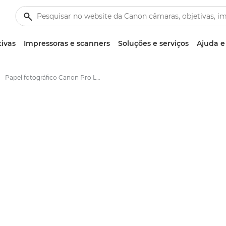
tivas
Impressoras e scanners
Soluções e serviços
Ajuda e
Papel fotográfico Canon Pro Luster LU-101 - A4, A3, A3+, A2