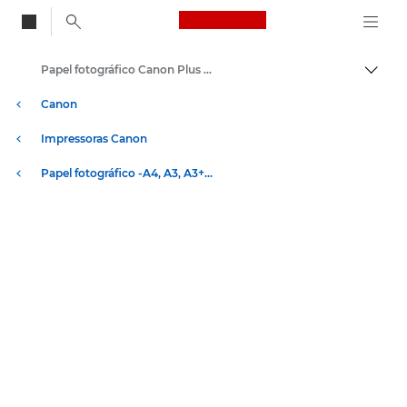
Canon Logo, back to
Papel fotográfico Canon Plus Semi-Gloss SG-201 - A4, 4x6", 5x7"
Alter
Canon
Impressoras Canon
Papel fotográfico -A4, A3, A3+, A2, 4x6, 5x5, 5x7 - Brilhante, Mate, Lustre