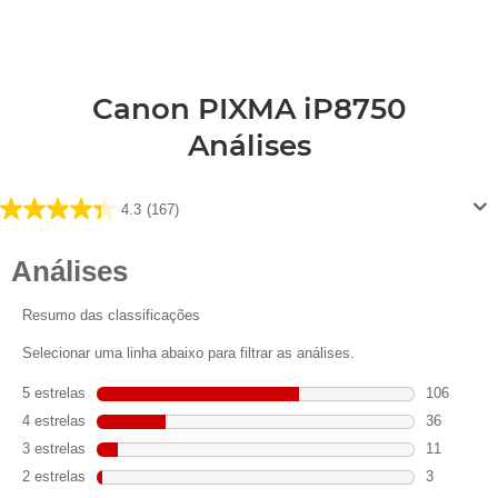
Canon PIXMA iP8750
Análises
4.3
(167)
4.3
em
5
estrelas.
167
análises