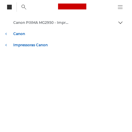
Canon Logo, back to
Canon PIXMA MG2950 - Impressoras fotográficas a jato de tinta
Alter
Canon
Impressoras Canon