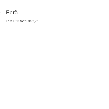
Ecrã
Ecrã LCD táctil de 2,7"