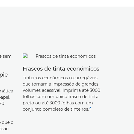
Frascos de tinta económicos
pie
Impressõ
Tinteiros económicos recarregáveis
qualidade
que tornam a impressão de grandes
volumes acessível. Imprima até 3000
mática
Desfrute de
folhas com um único frasco de tinta
apel,
profissiona
preto ou até 3000 folhas com um
250
legibilidade
2
conjunto completo de tinteiros.
à água, aos
transferênc
e que o
e em grand
essão