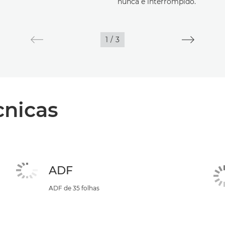
nunca é interrompido.
1
/
3
cnicas
ADF
ADF de 35 folhas