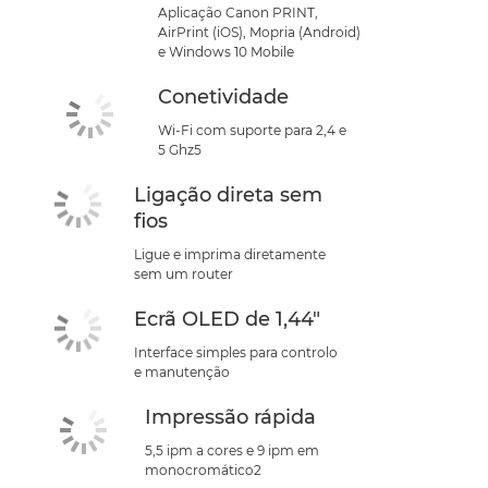
Aplicação Canon PRINT,
AirPrint (iOS), Mopria (Android)
e Windows 10 Mobile
Conetividade
Wi-Fi com suporte para 2,4 e
5 Ghz5
Ligação direta sem
fios
Ligue e imprima diretamente
sem um router
Ecrã OLED de 1,44"
Interface simples para controlo
e manutenção
Impressão rápida
5,5 ipm a cores e 9 ipm em
monocromático2