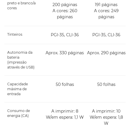
preto e branco/a
200 páginas
191 páginas
cores
A cores: 260
A cores: 249
páginas
páginas
Tinteiros
PGI-35, CLI-36
PGI-35, CLI-36
Autonomia da
Aprox. 330 páginas
Aprox. 290 páginas
bateria
(impressão
através de USB)
Capacidade
50 folhas
50 folhas
máxima de
entrada
Consumo de
A imprimir: 8
A imprimir: 10
energia (CA)
W/em espera: 1,1 W
W/em espera: 1,8
W