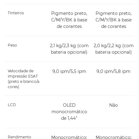
Tinteiros
Pigmento preto,
Pigmento preto,
C/M/Y/BK à base
C/M/Y/BK à base
de corantes
de corantes
Peso
2,1 kg/2,3 kg (com
2,0 kg/2,2 kg (com
bateria opcional)
bateria opcional)
Velocidade de
9,0 ipm/5,5 ipm
9,0 ipm/5,8 ipm
impressão ESAT
(preto e branco/a
cores)
LCD
OLED
Não
monocromático
de 1,44"
Rendimento
Monocromático:
Monocromático: