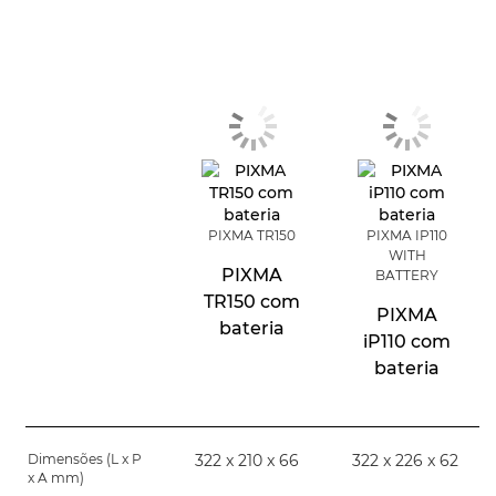
PIXMA TR150
PIXMA IP110
WITH
PIXMA
BATTERY
TR150 com
PIXMA
bateria
iP110 com
bateria
Dimensões (L x P
322 x 210 x 66
322 x 226 x 62
x A mm)