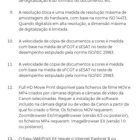
de digitalização e do formato do documento, etc.
A resolução ótica é uma medida de resolução máxima de
amostragem do hardware, com base na norma ISO 14473.
Quando digitaliza em alta resolução, a dimensão máxima
de digitalização é limitada.
A velocidade de cópia de documentos a cores é medida
com base na média de sFCOT e sESAT no teste de
desempenho estipulado pela norma ISO/IEC 29183.
A velocidade de cópia de documentos a cores é medida
com base na média de sFCOT e sESAT no teste de
desempenho estipulado pela norma ISO/IEC 29183.
Full HD Movie Print disponível para ficheiros de filme MOV e
MP4 criados por câmaras digitais e câmaras de vídeo da
Canon selecionadas. Requer a instalação de software
incluído na câmara digital ou de vídeo da Canon a partir da
qual foi criado o filme. Os ficheiros MOV requerem:
ZoomBrowser EX/ImageBrowser (versão 6.5 ou posterior);
os ficheiros MP4 requerem: ImageBrowser EX (versão 1.0
ou posterior).
O Easy-WebPrint EX requer o Internet Explorer 8 ou