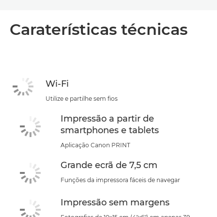
Toggle breadcrumbs
Descrição geral
Caraterísticas técnicas
Caraterísticas técnicas
Suporte
Wi-Fi
COMPRAR TINTEIROS
Utilize e partilhe sem fios
Impressão a partir de
smartphones e tablets
Aplicação Canon PRINT
Grande ecrã de 7,5 cm
Funções da impressora fáceis de navegar
Impressão sem margens