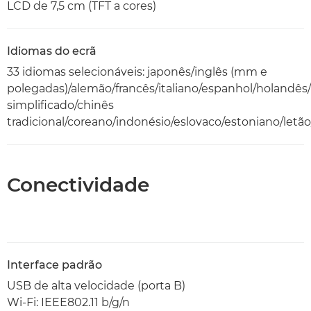
LCD de 7,5 cm (TFT a cores)
Idiomas do ecrã
33 idiomas selecionáveis: japonês/inglês (mm e
polegadas)/alemão/francês/italiano/espanhol/holandê
simplificado/chinês
tradicional/coreano/indonésio/eslovaco/estoniano/letã
Conectividade
Interface padrão
USB de alta velocidade (porta B)
Wi-Fi: IEEE802.11 b/g/n