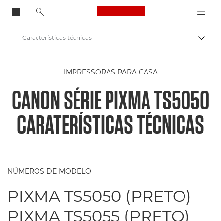
Canon Logo, back to
Características técnicas
Alter
Canon
IMPRESSORAS PARA CASA
Impressoras Canon
CANON SÉRIE PIXMA TS5050
Série PIXMA TS5050 - Impressoras
CARATERÍSTICAS TÉCNICAS
NÚMEROS DE MODELO
PIXMA TS5050 (PRETO)
PIXMA TS5055 (PRETO)