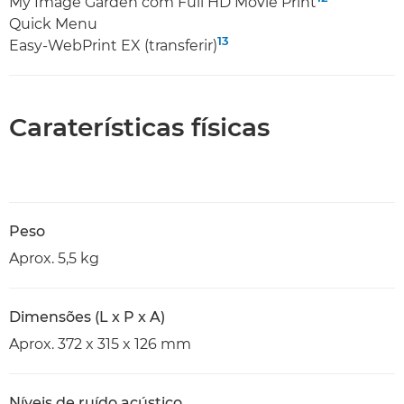
My Image Garden com Full HD Movie Print
Quick Menu
13
Easy-WebPrint EX (transferir)
Caraterísticas físicas
Peso
Aprox. 5,5 kg
Dimensões (L x P x A)
Aprox. 372 x 315 x 126 mm
Níveis de ruído acústico