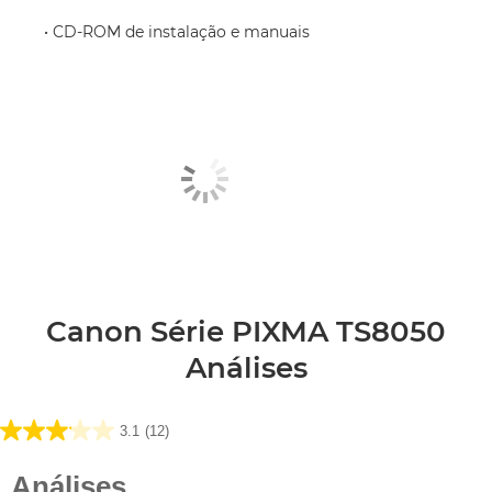
• CD-ROM de instalação e manuais
Canon Série PIXMA TS8050
Análises
3.1
(12)
3.1
em
5