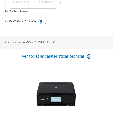
ENCONTRE UM VAREJISTA
No Sellers Found
COMPARAR AGORA
Canon Série PIXMA TS8050
Toggle breadcrumbs
Descrição geral
Ver todas as caraterísticas técnicas

Caraterísticas técnicas
Comentários
Suporte
COMPRAR TINTEIROS