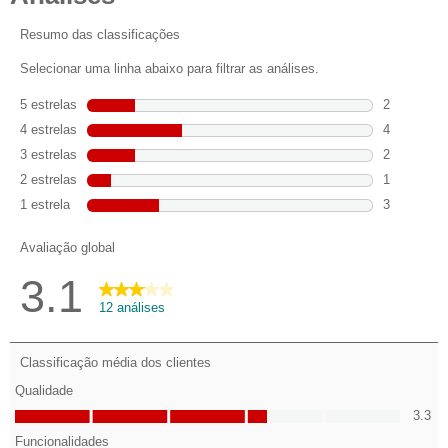
estrelas.
12
análises