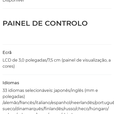
Disponível
PAINEL DE CONTROLO
Ecrã
LCD de 3,0 polegadas/7,5 cm (painel de visualização, a
cores)
Idiomas
33 idiomas selecionáveis: japonês/inglês (mm e
polegadas)
/alemão/francês/italiano/espanhol/neerlandês/portugu
sueco/dinamarquês/finlandês/russo/checo/húngaro/