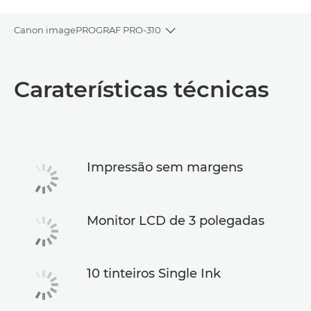
Canon imagePROGRAF PRO-310
Toggle breadcrumbs
Descrição geral
Caraterísticas técnicas
Caraterísticas técnicas
Suporte
Impressão sem margens
Monitor LCD de 3 polegadas
10 tinteiros Single Ink