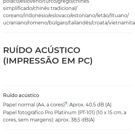
polaco/esloveno/turco/grego/chinês
simplificado/chinês tradicional/
coreano/indonésio/eslovaco/estoniano/letão/lituano/
ucraniano/romeno/búlgaro/tailandês/croata/vietnamita
RUÍDO ACÚSTICO
(IMPRESSÃO EM PC)
Ruído acústico
7
Papel normal (A4, a cores)
: Aprox. 40,5 dB (A)
Papel fotográfico Pro Platinum (PT-101) (10 x 15 cm, a
cores, sem margens): aprox. 38,5 dB(A)