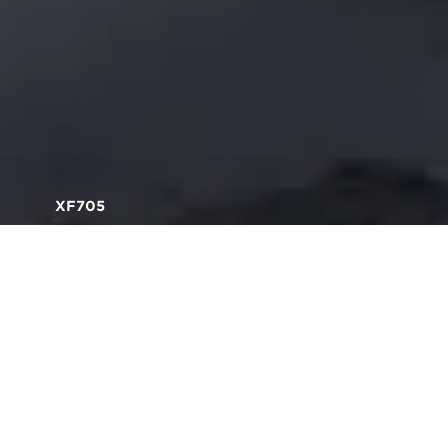
XF705
Fluxos de trabalho HDR
simples
Voltar à visão geral da XF705