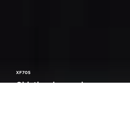
XF705
Objetiva de grande
angular da série L com
zoom de 15x