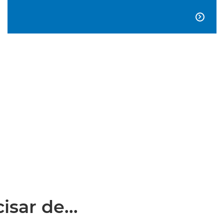

sar de...