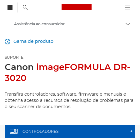
Canon Logo, back to
Assistência ao consumidor
Alter
Canon
Gama de produto

SUPORTE
Canon
imageFORMULA DR-
3020
Transfira controladores, software, firmware e manuais e
obtenha acesso a recursos de resolução de problemas para
o seu scanner de documentos.
CONTROLADORES
+