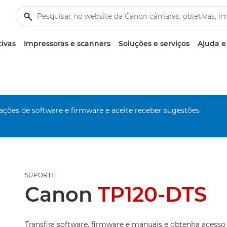
tivas
Impressoras e scanners
Soluções e serviços
Ajuda e
zações de software e firmware e aceite receber sugestões
SUPORTE
Canon
TP120-DTS
Transfira software, firmware e manuais e obtenha acesso