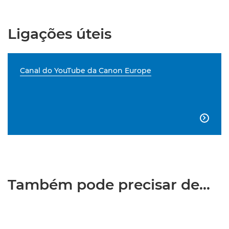
Ligações úteis
Canal do YouTube da Canon Europe

Também pode precisar de...