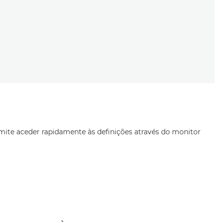
A
ermite aceder rapidamente às definições através do monitor
L