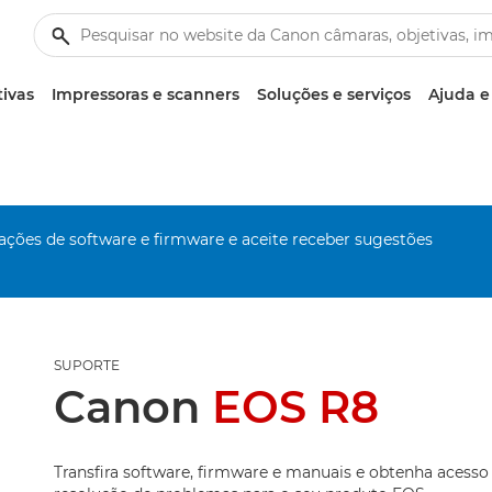
tivas
Impressoras e scanners
Soluções e serviços
Ajuda e
zações de software e firmware e aceite receber sugestões
SUPORTE
Canon
EOS R8
Transfira software, firmware e manuais e obtenha acesso