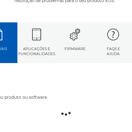
resolução de problemas para o seu produto EOS.
AIS
APLICAÇÕES E
FIRMWARE
FAQS E
FUNCIONALIDADES
AJUDA
eu produto ou software.