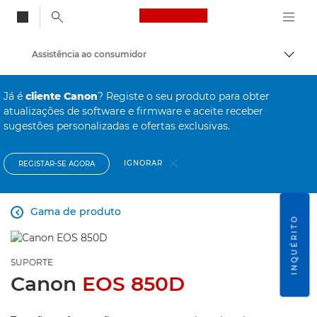
Canon Logo, back to
Assistência ao consumidor
Alter
Canon
Já é
cliente Canon
? Registe o seu produto para obter
atualizações de software e firmware e aceite receber
sugestões personalizadas e ofertas exclusivas.
IGNORAR
REGISTAR-SE AGORA
Gama de produto

INQUÉRITO
SUPORTE
Canon
EOS 850D