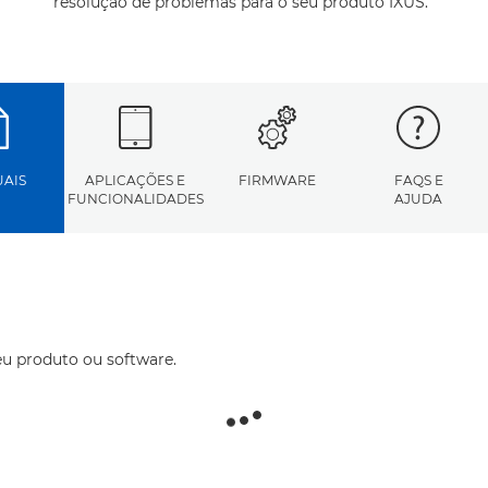
resolução de problemas para o seu produto IXUS.
AIS
APLICAÇÕES E
FIRMWARE
FAQS E
FUNCIONALIDADES
AJUDA
eu produto ou software.