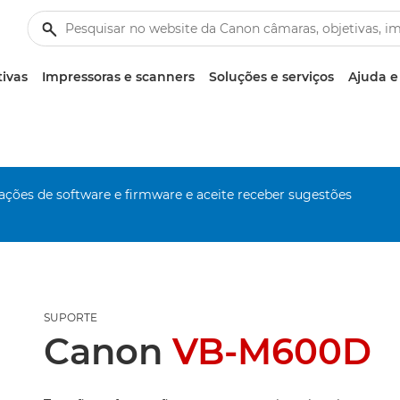
tivas
Impressoras e scanners
Soluções e serviços
Ajuda e
zações de software e firmware e aceite receber sugestões
SUPORTE
Canon
VB-M600D