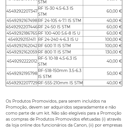
STM
RF 15-30 4.5-6.3 IS
4549292207347
60,00 €
STM
4549292167498
RF 24-105 4-7.1 IS STM
40,00 €
4549292207446
RF 24-50 IS STM
60,00 €
4549292186765
RF 100-400 5.6-8 IS U
60,00 €
4549292151411
RF 24-240 4-6.3 IS U
100,00 €
4549292162042
RF 600 11 IS STM
100,00 €
4549292162059
RF 800 11 IS STM
130,00 €
RF-S 10-18 4.5-6.3 IS
4549292222012
40,00 €
STM
RF-S18-150mm 3.5-6.3
4549292195798
50,00 €
IS STM
4549292207729
RF-S55-210mm IS STM
40,00 €
Os Produtos Promovidos, para serem incluídos na
Promoção, devem ser adquiridos separadamente e não
como parte de um kit. Não são elegíveis para a Promoção
as compras de Produtos Promovidos efetuadas (i) através
da loja online dos funcionários da Canon, (ii) por empresas