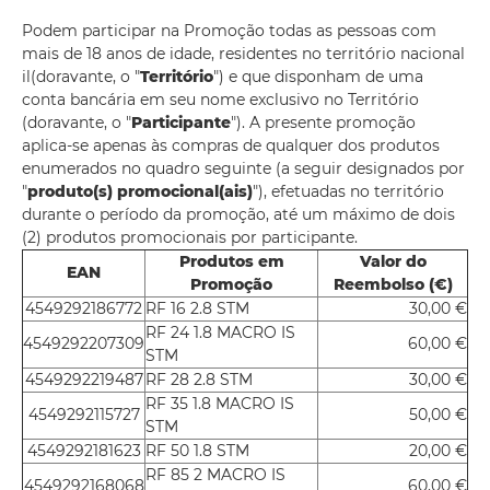
Podem participar na Promoção todas as pessoas com
mais de 18 anos de idade, residentes no território nacional
il(doravante, o "
Território
") e que disponham de uma
conta bancária em seu nome exclusivo no Território
(doravante, o "
Participante
"). A presente promoção
aplica-se apenas às compras de qualquer dos produtos
enumerados no quadro seguinte (a seguir designados por
"
produto(s) promocional(ais)
"), efetuadas no território
durante o período da promoção, até um máximo de dois
(2) produtos promocionais por participante.
Produtos em
Valor do
EAN
Promoção
Reembolso (€)
4549292186772
RF 16 2.8 STM
30,00 €
RF 24 1.8 MACRO IS
4549292207309
60,00 €
STM
4549292219487
RF 28 2.8 STM
30,00 €
RF 35 1.8 MACRO IS
4549292115727
50,00 €
STM
4549292181623
RF 50 1.8 STM
20,00 €
RF 85 2 MACRO IS
4549292168068
60,00 €