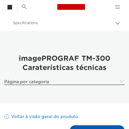
Canon Logo, back t
Specifications
Alter
Canon
Soluções e serviços
Produtos empresariais
imagePROGRAF TM-300
Caraterísticas técnicas
High-Quality Large Format Printers for CAD/GIS and Stunning Graphics
imagePROGRAF TM-300: impressão de grande formato profissional
Página por categoria
Voltar à visão geral do produto