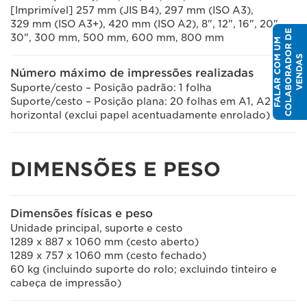
[Imprimível] 257 mm (JIS B4), 297 mm (ISO A3),
329 mm (ISO A3+), 420 mm (ISO A2), 8", 12", 16", 20",
E
30", 300 mm, 500 mm, 600 mm, 800 mm
F
A
L
A
R
C
O
U
M
C
O
L
A
B
O
R
A
D
O
R
D
V
E
N
D
A
M
S
Número máximo de impressões realizadas
Suporte/cesto – Posição padrão: 1 folha
Suporte/cesto – Posição plana: 20 folhas em A1, A2 na
horizontal (exclui papel acentuadamente enrolado)
DIMENSÕES E PESO
Dimensões físicas e peso
Unidade principal, suporte e cesto
1289 x 887 x 1060 mm (cesto aberto)
1289 x 757 x 1060 mm (cesto fechado)
60 kg (incluindo suporte do rolo; excluindo tinteiro e
cabeça de impressão)