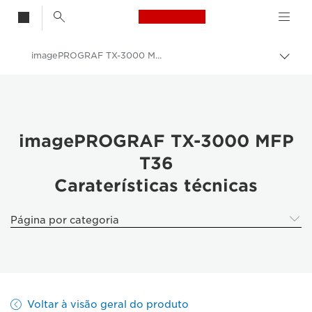
Canon Logo, back t
imagePROGRAF TX-3000 MFP T36
Alter
Canon
Soluções e serviços
Produtos empresariais
imagePROGRAF TX-3000 MFP
T36
High-Quality Large Format Printers for CAD/GIS and Stunning Graphics
Caraterísticas técnicas
imagePROGRAF TX-3000 MFP T36: impressão de elevado desempenho
Página por categoria
Voltar à visão geral do produto