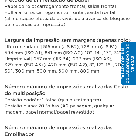
Papel de rolo: carregamento frontal, saída frontal
Folha a folha: carregamento frontal, saída frontal
(alimentação efetuada através da alavanca de bloqueio
de materiais de impressão)
Largura da impressão sem margens (apenas rolo)
E
[Recomendado] 515 mm (JIS B2), 728 mm (JIS B1),
F
A
L
A
R
C
O
U
M
C
O
L
A
B
O
R
A
D
O
R
D
V
E
N
D
A
594 mm (ISO A1), 841 mm (ISO A0), 10", 14", 17", 24", 36"
M
S
[Imprimível] 257 mm (JIS B4), 297 mm (ISO A3),
329 mm (ISO A3+), 420 mm (ISO A2), 8", 12", 16", 20",
30", 300 mm, 500 mm, 600 mm, 800 mm
Número máximo de impressões realizadas Cesto
de multiposição
Posição padrão: 1 folha (qualquer imagem)
Posição plana: 20 folhas (A2 paisagem, qualquer
imagem, papel normal/papel revestido)
Número máximo de impressões realizadas
Empilhador