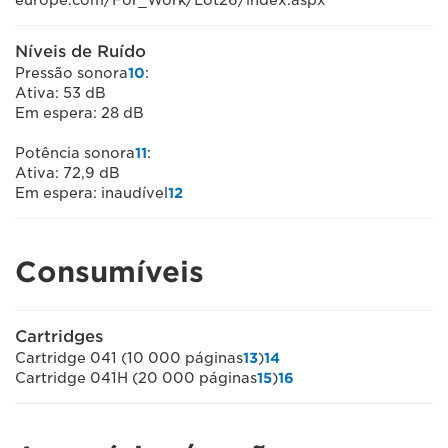
europe.com/For_Work/Lot26/index.aspx
Níveis de Ruído
Pressão sonora
10
:
Ativa: 53 dB
Em espera: 28 dB
Potência sonora
11
:
Ativa: 72,9 dB
Em espera: inaudível
12
Consumíveis
Cartridges
Cartridge 041 (10 000 páginas
13
)
14
Cartridge 041H (20 000 páginas
15
)
16