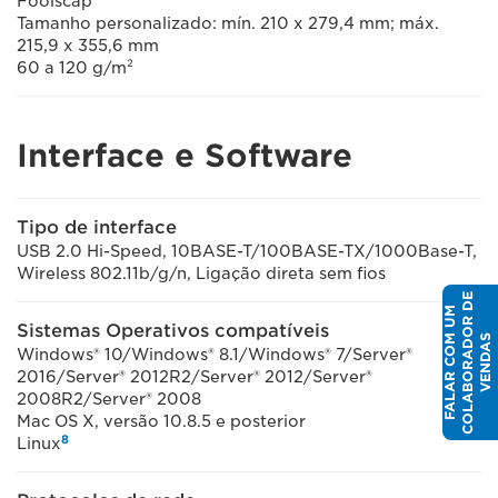
Foolscap
Tamanho personalizado: mín. 210 x 279,4 mm; máx.
215,9 x 355,6 mm
60 a 120 g/m²
Interface e Software
Tipo de interface
USB 2.0 Hi-Speed, 10BASE-T/100BASE-TX/1000Base-T,
Wireless 802.11b/g/n, Ligação direta sem fios
E
F
A
L
A
R
C
O
U
M
C
O
L
A
B
O
R
A
D
O
R
D
V
E
N
D
A
Sistemas Operativos compatíveis
M
S
Windows® 10/Windows® 8.1/Windows® 7/Server®
2016/Server® 2012R2/Server® 2012/Server®
2008R2/Server® 2008
Mac OS X, versão 10.8.5 e posterior
8
Linux