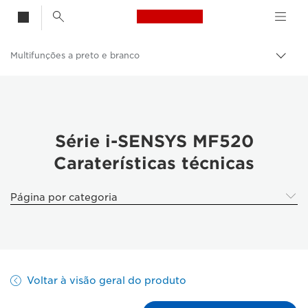
Canon Logo, back t
Multifunções a preto e branco
Alter
Canon
Soluções e serviços
Produtos empresariais
Série i-SENSYS MF520
Caraterísticas técnicas
Impressoras e dispositivos de fax empresariais
Impressoras multifuncionais - Impressoras multifunções
Página por categoria
Voltar à visão geral do produto