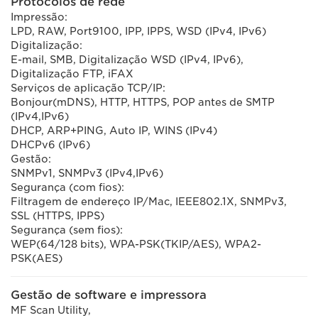
Protocolos de rede
Impressão:
LPD, RAW, Port9100, IPP, IPPS, WSD (IPv4, IPv6)
Digitalização:
E-mail, SMB, Digitalização WSD (IPv4, IPv6),
Digitalização FTP, iFAX
Serviços de aplicação TCP/IP:
Bonjour(mDNS), HTTP, HTTPS, POP antes de SMTP
(IPv4,IPv6)
DHCP, ARP+PING, Auto IP, WINS (IPv4)
DHCPv6 (IPv6)
Gestão:
SNMPv1, SNMPv3 (IPv4,IPv6)
Segurança (com fios):
Filtragem de endereço IP/Mac, IEEE802.1X, SNMPv3,
SSL (HTTPS, IPPS)
Segurança (sem fios):
WEP(64/128 bits), WPA-PSK(TKIP/AES), WPA2-
PSK(AES)
Gestão de software e impressora
MF Scan Utility,