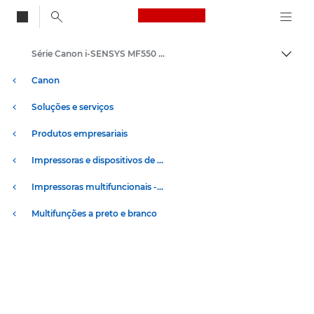
Canon Logo, back to
Série Canon i-SENSYS MF550 – Impressoras de multifunção
Alter
Canon
Soluções e serviços
Produtos empresariais
Impressoras e dispositivos de fax empresariais
Impressoras multifuncionais - Impressoras multifunções
Multifunções a preto e branco