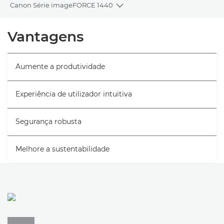
Canon Série imageFORCE 1440
Toggle breadcrumbs
Descrição geral
Vantagens
Caraterísticas técnicas
Aumente a produtividade
Experiência de utilizador intuitiva
Segurança robusta
Melhore a sustentabilidade