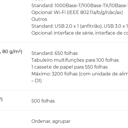
Standard: 1000Base-T/100Base-TX/10Base-
Opcional: Wi-Fi (IEEE 802.11a/b/g/n/ac/ax)
Outros
Standard: USB 2.0 x 1 (anfitrião), USB 3.0 x 1 
Opcional: interface de série, interface de 
, 80 g/m²)
Standard: 650 folhas
Tabuleiro multifunções para 100 folhas
1 cassete de papel para 550 folhas
Máximo: 3200 folhas (com unidade de ali
– D1)
²)
500 folhas
Ordenar, agrupar