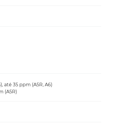
), até 35 ppm (A5R, A6)
pm (A5R)