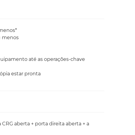
 menos*
u menos
quipamento até as operações-chave
ópia estar pronta
RG aberta + porta direita aberta + a