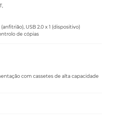
T,
(anfitrião), USB 2.0 x 1 (dispositivo)
controlo de cópias
mentação com cassetes de alta capacidade