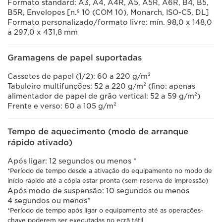
Formato standard: A3, A4, A4R, A5, A5R, A6R, B4, B5,
B5R, Envelopes [n.º 10 (COM 10), Monarch, ISO-C5, DL]
Formato personalizado/formato livre: mín. 98,0 x 148,0
a 297,0 x 431,8 mm
Gramagens de papel suportadas
Cassetes de papel (1/2): 60 a 220 g/m²
Tabuleiro multifunções: 52 a 220 g/m² (fino: apenas
alimentador de papel de grão vertical: 52 a 59 g/m²)
Frente e verso: 60 a 105 g/m²
Tempo de aquecimento (modo de arranque
rápido ativado)
Após ligar: 12 segundos ou menos *
*Período de tempo desde a ativação do equipamento no modo de
início rápido até a cópia estar pronta (sem reserva de impressão)
Após modo de suspensão: 10 segundos ou menos
4 segundos ou menos*
*Período de tempo após ligar o equipamento até as operações-
chave poderem ser executadas no ecrã tátil