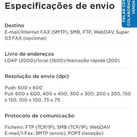
E
F
A
L
A
R
C
O
U
M
C
O
L
A
B
O
R
A
D
O
R
D
V
E
N
D
A
M
S
Especificações de envio
Destino
E-mail/Internet FAX (SMTP), SMB, FTP, WebDAV, Super
G3 FAX (opcional)
Livro de endereços
LDAP (2000)/local (1600)/marcação rápida (200)
Resolução de envio (dpi)
Push: 600 x 600
Pull: 600 x 600, 400 x 400, 300 x 300, 200 x 200, 150
x 150, 100 x 100, 75 x 75
Protocolo de comunicação
Ficheiro: FTP (TCP/IP), SMB (TCP/IP), WebDAV
E-mail/I-Fax: SMTP (envio), POP3 (receção)