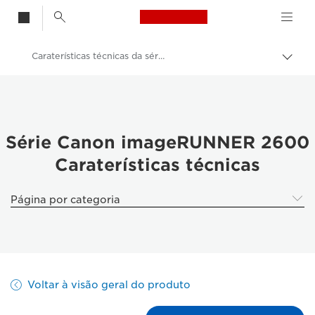
Canon Logo, back t
Caraterísticas técnicas da série imageRUNNER 2600
Alter
Canon
Soluções e serviços
Produtos empresariais
Série Canon imageRUNNER 2600
Caraterísticas técnicas
Impressoras e dispositivos de fax empresariais
Impressoras multifuncionais - Impressoras multifunções
Página por categoria
Multifunções a preto e branco
Série imageRUNNER 2600
Voltar à visão geral do produto