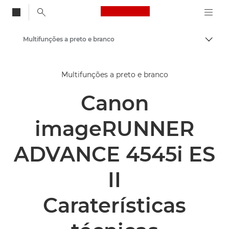
Canon Logo, back to
Multifunções a preto e branco
Alter
Canon
Multifunções a preto e branco
Soluções e serviços
Canon
Produtos empresariais
Impressoras e dispositivos de fax empresariais
imageRUNNER
Impressoras multifuncionais - Impressoras multifunções
ADVANCE 4545i ES
II
Caraterísticas