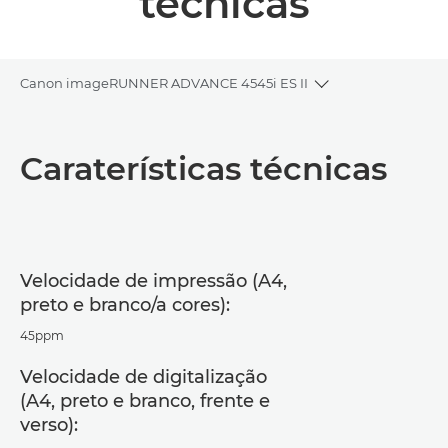
técnicas
Canon imageRUNNER ADVANCE 4545i ES II
Toggle breadcru
Descrição geral
Caraterísticas técnicas
Caraterísticas técnicas
Suporte
Velocidade de impressão (A4,
Transferência de PDF
preto e branco/a cores):
45ppm
Velocidade de digitalização
(A4, preto e branco, frente e
verso):