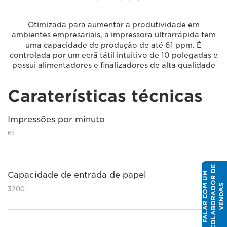
Otimizada para aumentar a produtividade em
ambientes empresariais, a impressora ultrarrápida tem
uma capacidade de produção de até 61 ppm. É
controlada por um ecrã tátil intuitivo de 10 polegadas e
possui alimentadores e finalizadores de alta qualidade
Caraterísticas técnicas
Impressões por minuto
61
E
Capacidade de entrada de papel
F
A
L
A
R
C
O
U
M
C
O
L
A
B
O
R
A
D
O
R
D
V
E
N
D
A
M
S
3200