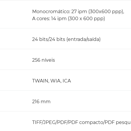
Monocromático: 27 ipm (300x600 ppp),
A cores: 14 ipm (300 x 600 ppp)
24 bits/24 bits (entrada/saída)
256 níveis
TWAIN, WIA, ICA
216 mm
TIFF/JPEG/PDF/PDF compacto/PDF pesqui