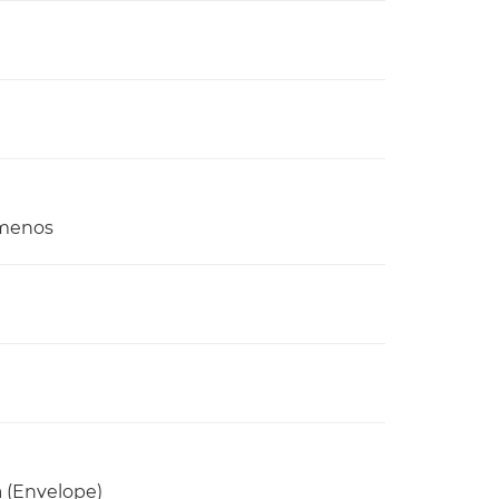
 menos
a (Envelope)