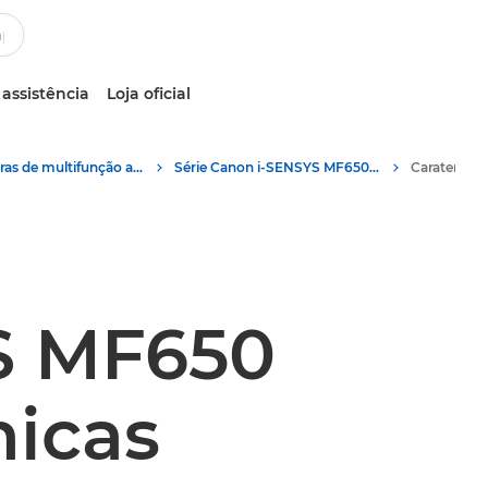
 assistência
Loja oficial
Impressoras de multifunção a cores
Série Canon i-SENSYS MF650 – Impressoras multifunções
S MF650
nicas