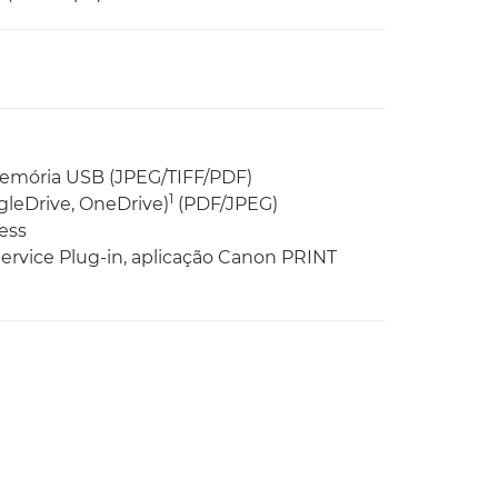
memória USB (JPEG/TIFF/PDF)
1
gleDrive, OneDrive)
(PDF/JPEG)
ess
Service Plug-in, aplicação Canon PRINT