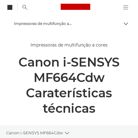
Canon Logo, back to
Impressoras de multifunção a cores
Alter
Canon
Impressoras de multifunção a cores
Soluções e serviços
Canon i-SENSYS
Produtos empresariais
Impressoras e dispositivos de fax empresariais
MF664Cdw
Impressoras multifuncionais - Impressoras multifunções
Caraterísticas
técnicas
Canon i-SENSYS MF664Cdw
Toggle breadcrumbs