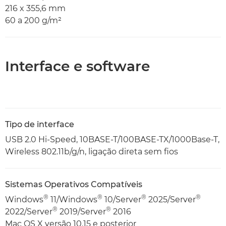
216 x 355,6 mm
60 a 200 g/m²
Interface e software
Tipo de interface
USB 2.0 Hi-Speed, 10BASE-T/100BASE-TX/1000Base-T,
Wireless 802.11b/g/n, ligação direta sem fios
Sistemas Operativos Compatíveis
®
®
®
®
Windows
11/Windows
10/Server
2025/Server
®
®
2022/Server
2019/Server
2016
Mac OS X versão 10.15 e posterior