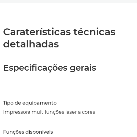
Descrição geral
Caraterísticas técnicas
Caraterísticas técnicas
detalhadas
Suporte
Transferência de PDF
Especificações gerais
Tipo de equipamento
Impressora multifunções laser a cores
Funções disponíveis