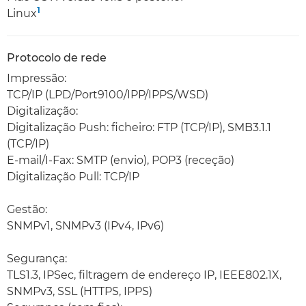
1
Linux
Protocolo de rede
Impressão:
TCP/IP (LPD/Port9100/IPP/IPPS/WSD)
Digitalização:
Digitalização Push: ficheiro: FTP (TCP/IP), SMB3.1.1
(TCP/IP)
E-mail/I-Fax: SMTP (envio), POP3 (receção)
Digitalização Pull: TCP/IP
Gestão:
SNMPv1, SNMPv3 (IPv4, IPv6)
Segurança:
TLS1.3, IPSec, filtragem de endereço IP, IEEE802.1X,
SNMPv3, SSL (HTTPS, IPPS)