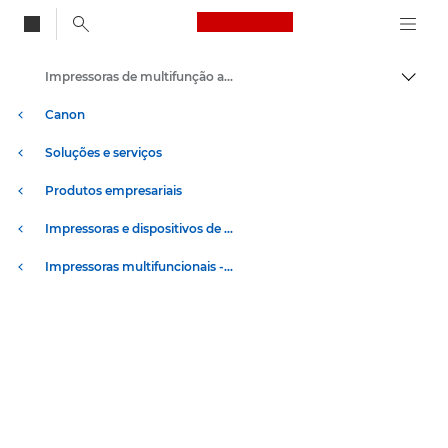
Canon Logo, back to
Impressoras de multifunção a cores
Alter
Canon
Soluções e serviços
Produtos empresariais
Impressoras e dispositivos de fax empresariais
Impressoras multifuncionais - Impressoras multifunções