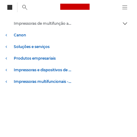
Canon Logo, back to
Impressoras de multifunção a cores
Alter
Canon
Soluções e serviços
Produtos empresariais
Impressoras e dispositivos de fax empresariais
Impressoras multifuncionais - Impressoras multifunções