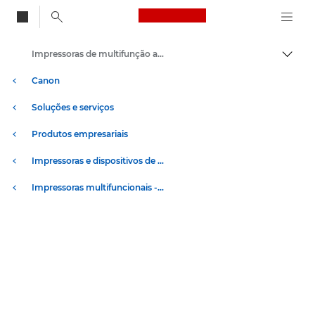
Canon Logo, back to
Impressoras de multifunção a cores
Alter
Canon
Soluções e serviços
Produtos empresariais
Impressoras e dispositivos de fax empresariais
Impressoras multifuncionais - Impressoras multifunções