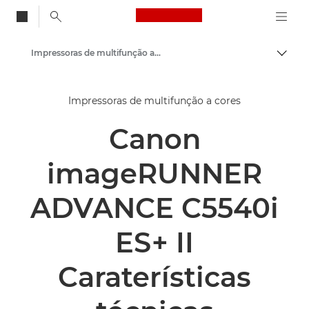
Canon Logo, back to
Impressoras de multifunção a cores
Alter
Canon
Impressoras de multifunção a cores
Soluções e serviços
Canon
Produtos empresariais
Impressoras e dispositivos de fax empresariais
imageRUNNER
Impressoras multifuncionais - Impressoras multifunções
ADVANCE C5540i
ES+ II
Caraterísticas