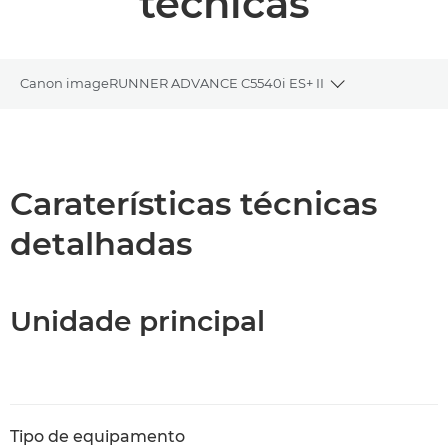
técnicas
Canon imageRUNNER ADVANCE C5540i ES+ II
Toggle breadc
Descrição geral
Caraterísticas técnicas
Caraterísticas técnicas
detalhadas
Suporte
Transferência de PDF
Unidade principal
Tipo de equipamento