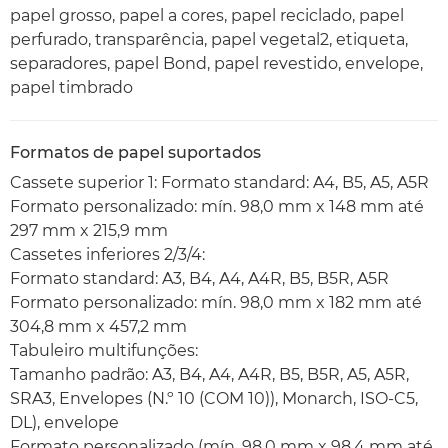
papel grosso, papel a cores, papel reciclado, papel
perfurado, transparência, papel vegetal2, etiqueta,
separadores, papel Bond, papel revestido, envelope,
papel timbrado
Formatos de papel suportados
Cassete superior 1: Formato standard: A4, B5, A5, A5R
Formato personalizado: mín. 98,0 mm x 148 mm até
297 mm x 215,9 mm
Cassetes inferiores 2/3/4:
Formato standard: A3, B4, A4, A4R, B5, B5R, A5R
Formato personalizado: mín. 98,0 mm x 182 mm até
304,8 mm x 457,2 mm
Tabuleiro multifunções:
Tamanho padrão: A3, B4, A4, A4R, B5, B5R, A5, A5R,
SRA3, Envelopes (N.º 10 (COM 10)), Monarch, ISO-C5,
DL), envelope
Formato personalizado (mín. 98,0 mm x 98,4 mm até