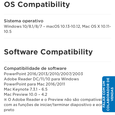
OS Compatibility
Sistema operativo
Windows 10/8.1/8/7 – macOS 10.13-10.12, Mac OS X 10.11-
10.5
Software Compatibility
Compatibilidade de software
PowerPoint 2016/2013/2010/2007/2003
Adobe Reader DC/11/10 para Windows
E
F
A
L
A
R
C
O
U
M
C
O
L
A
B
O
R
A
D
O
R
D
V
E
N
D
A
PowerPoint para Mac 2016/2011
Mac Keynote 7.3.1 – 6.5
M
S
Mac Preview 10.0 – 4.2
※ O Adobe Reader e o Preview não são compatíveis
com as funções de iniciar/terminar diapositivo e ecrã
preto