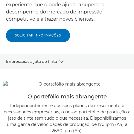
experiente que o pode ajudar a superar o
desempenho do mercado de impressão
competitivo e a trazer novos clientes.
SOLICITAR INFORMAÇÕES
Impressoras a jato de tinta
DESCRIÇÃO GERAL
IMPRESSORAS COM ALIMENTAÇÃO AUTOMÁTICA
O portefólio mais abrangente
Independentemente dos seus planos de crescimento e
IMPRESSORAS COM ALIMENTAÇÃO CONTÍNUA
necessidades empresariais, o nosso portefólio de produção a
jato de tinta tem tudo o que necessita. Disponibilizamos
ARTIGOS E ESTUDOS DE CASO
uma gama de velocidades de produção, de 170 ipm (A4) a
2690 ipm (A4).