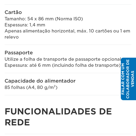
Cartão
Tamanho: 54 x 86 mm (Norma ISO)
Espessura: 1,4 mm
Apenas alimentação horizontal, máx. 10 cartões ou 1 em
relevo
Passaporte
Utilize a folha de transporte de passaporte opcional
E
Espessura: até 6 mm (incluindo folha de transporte)
F
A
L
A
R
C
O
U
M
C
O
L
A
B
O
R
A
D
O
R
D
V
E
N
D
A
M
S
Capacidade do alimentador
85 folhas (A4, 80 g/m²)
FUNCIONALIDADES DE
REDE