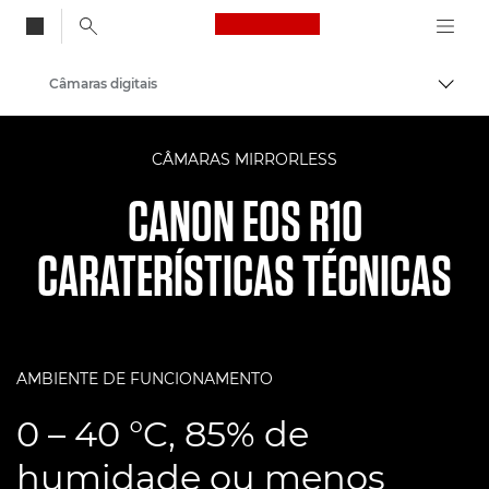
Canon Logo, back to
Câmaras digitais
Alter
Canon
CÂMARAS MIRRORLESS
CANON EOS R10
CARATERÍSTICAS TÉCNICAS
AMBIENTE DE FUNCIONAMENTO
0 – 40 °C, 85% de
humidade ou menos