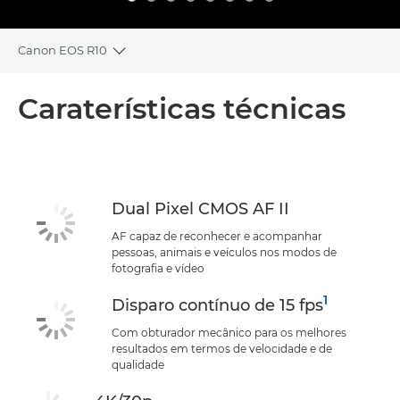
Canon EOS R10
Toggle breadcrumbs
Descrição geral
Caraterísticas técnicas
Caraterísticas técnicas
Suporte
Dual Pixel CMOS AF II
AF capaz de reconhecer e acompanhar
pessoas, animais e veículos nos modos de
fotografia e vídeo
1
Disparo contínuo de 15 fps
Com obturador mecânico para os melhores
resultados em termos de velocidade e de
qualidade