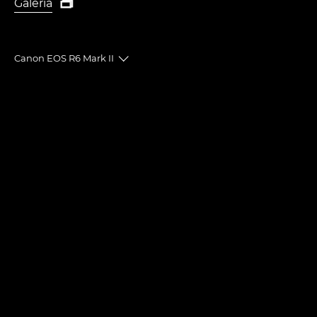
Galeria

Galeria
Canon EOS R6 Mark II
Toggle breadcrumbs
Descrição geral
Caraterísticas técnicas
Galeria
Acessórios
Comentários
Suporte
ENCONTRE UM VAREJISTA