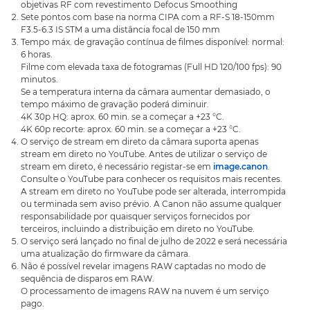
objetivas RF com revestimento Defocus Smoothing
Sete pontos com base na norma CIPA com a RF-S 18-150mm
F3.5-6.3 IS STM a uma distância focal de 150 mm
Tempo máx. de gravação contínua de filmes disponível: normal:
6 horas.
Filme com elevada taxa de fotogramas (Full HD 120/100 fps): 90
minutos.
Se a temperatura interna da câmara aumentar demasiado, o
tempo máximo de gravação poderá diminuir.
4K 30p HQ: aprox. 60 min. se a começar a +23 °C.
4K 60p recorte: aprox. 60 min. se a começar a +23 °C.
O serviço de stream em direto da câmara suporta apenas
stream em direto no YouTube. Antes de utilizar o serviço de
stream em direto, é necessário registar-se em
image.canon
.
Consulte o YouTube para conhecer os requisitos mais recentes.
A stream em direto no YouTube pode ser alterada, interrompida
ou terminada sem aviso prévio. A Canon não assume qualquer
responsabilidade por quaisquer serviços fornecidos por
terceiros, incluindo a distribuição em direto no YouTube.
O serviço será lançado no final de julho de 2022 e será necessária
uma atualização do firmware da câmara.
Não é possível revelar imagens RAW captadas no modo de
sequência de disparos em RAW.
O processamento de imagens RAW na nuvem é um serviço
pago.