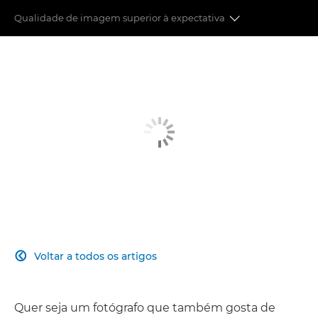
Qualidade de imagem superior à expectativa
Focagem automática
Estabilização de Imagem
Velocidade e desempenho
Qualidade de imagem
Mudar para uma câmara Mirrorless
Ligue-se à sua audiência
Voltar a todos os artigos

Quer seja um fotógrafo que também gosta de