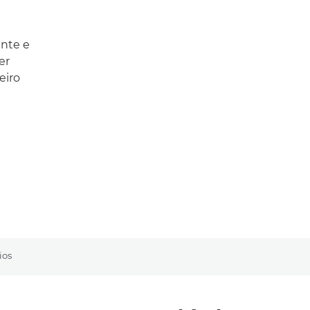
nte e
er
eiro
ios