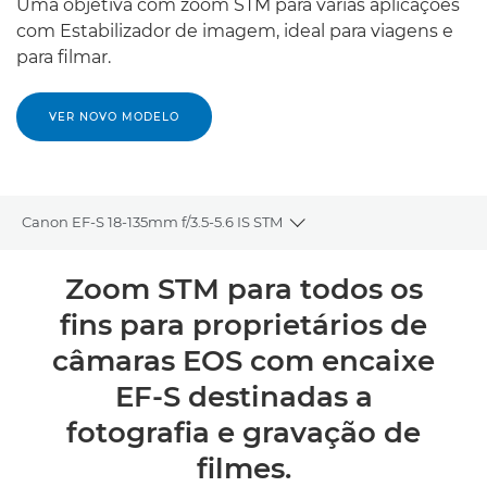
Uma objetiva com zoom STM para várias aplicações
com Estabilizador de imagem, ideal para viagens e
para filmar.
VER NOVO MODELO
Canon EF-S 18-135mm f/3.5-5.6 IS STM
Toggle breadcrumbs
Descrição geral
Zoom STM para todos os
fins para proprietários de
Caraterísticas técnicas
câmaras EOS com encaixe
EF-S destinadas a
fotografia e gravação de
filmes.