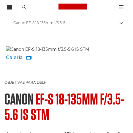
Canon Logo, back to
Canon EF-S 18-135mm f/3.5-5.6 IS STM - Lenses - Camera & Photo lenses
Alter
Canon
Objetivas para câmaras Canon
Galeria

OBJETIVAS PARA DSLR
CANON
EF-S 18-135MM F/3.5-
5.6 IS STM