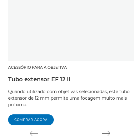
ACESSÓRIO PARA A OBJETIVA
A
Tubo extensor EF 12 II
T
Quando utilizado com objetivas selecionadas, este tubo
Q
extensor de 12 mm permite uma focagem muito mais
e
próxima.
p
COMPRAR AGORA