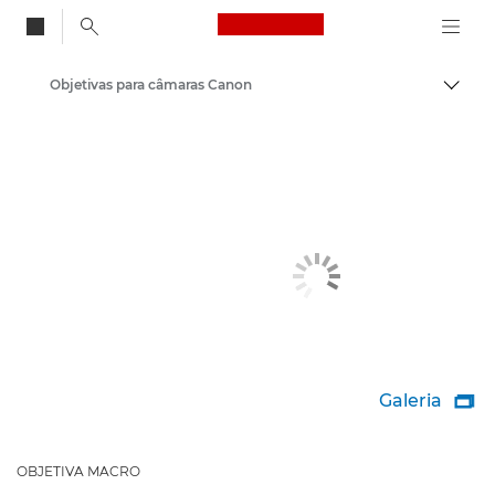
Canon Logo, back to
Objetivas para câmaras Canon
Alter
Canon
Galeria

OBJETIVA MACRO