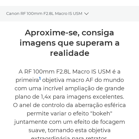
Canon RF 100mm F2.8L Macro IS USM
Toggle breadcrumbs
Descrição geral
Aproxime-se, consiga
imagens que superam a
Caraterísticas técnicas
realidade
Galeria
A RF 100mm F2.8L Macro IS USM é a
Acessórios
1
primeira
objetiva macro AF do mundo
com uma incrível ampliação de grande
Comentários
plano de 1,4x para imagens excelentes.
O anel de controlo da aberração esférica
Suporte
permite variar o efeito "bokeh"
ENCONTRE UM VAREJISTA
juntamente com um efeito de focagem
suave, tornando esta objetiva
extraordinária para retratos.