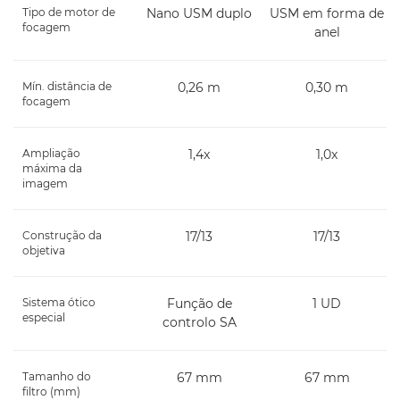
Tipo de motor de
Nano USM duplo
USM em forma de
focagem
anel
Mín. distância de
0,26 m
0,30 m
focagem
Ampliação
1,4x
1,0x
máxima da
imagem
Construção da
17/13
17/13
objetiva
Sistema ótico
Função de
1 UD
especial
controlo SA
Tamanho do
67 mm
67 mm
filtro (mm)