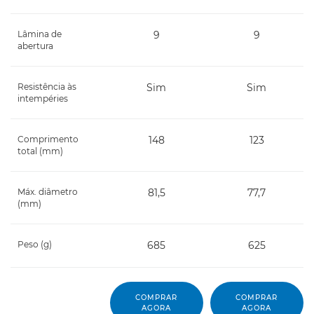
Lâmina de
9
9
abertura
Resistência às
Sim
Sim
intempéries
Comprimento
148
123
total (mm)
Máx. diâmetro
81,5
77,7
(mm)
Peso (g)
685
625
COMPRAR
COMPRAR
AGORA
AGORA