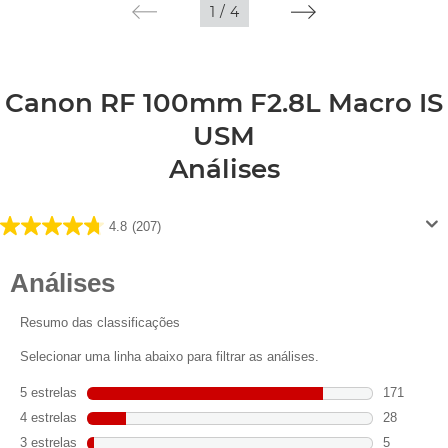
1
/
4
Canon RF 100mm F2.8L Macro IS
USM
Análises
4.8
(207)
4.8
em
5
estrelas.
207
análises