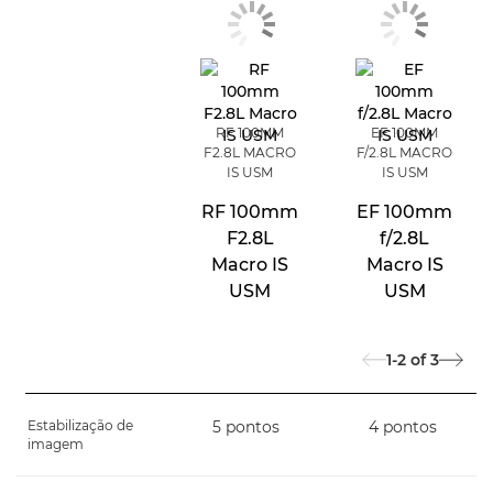
RF 100MM
EF 100MM
F2.8L MACRO
F/2.8L MACRO
IS USM
IS USM
RF 100mm
EF 100mm
F2.8L
f/2.8L
Macro IS
Macro IS
USM
USM
1-2
of
3
Estabilização de
5 pontos
4 pontos
imagem